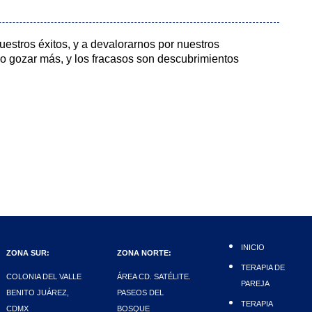
estros éxitos, y a devalorarnos por nuestros
no gozar más, y los fracasos son descubrimientos
INICIO
ZONA SUR:
ZONA NORTE:
TERAPIA DE
COLONIA DEL VALLE
ÁREA CD. SATÉLITE.
PAREJA
BENITO JUÁREZ,
PASEOS DEL
TERAPIA
CDMX
BOSQUE