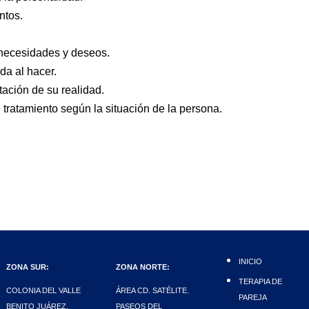
ntos.
 necesidades y deseos.
da al hacer.
ación de su realidad.
tratamiento según la situación de la persona.
INICIO
ZONA SUR:
ZONA NORTE:
TERAPIA DE
COLONIA DEL VALLE
ÁREA CD. SATÉLITE.
PAREJA
BENITO JUÁREZ,
PASEOS DEL