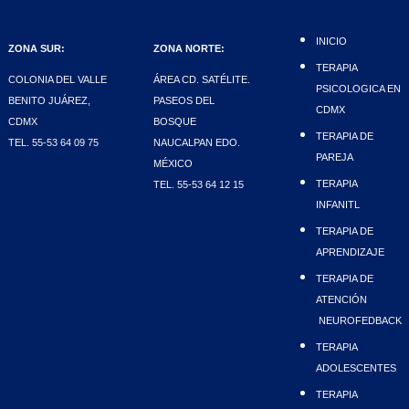
INICIO
ZONA SUR:
ZONA NORTE:
TERAPIA
COLONIA DEL VALLE
ÁREA CD. SATÉLITE.
PSICOLOGICA EN
BENITO JUÁREZ,
PASEOS DEL
CDMX
CDMX
BOSQUE
TERAPIA DE
TEL. 55-53 64 09 75
NAUCALPAN EDO.
PAREJA
MÉXICO
TERAPIA
TEL. 55-53 64 12 15
INFANITL
TERAPIA DE
APRENDIZAJE
TERAPIA DE
ATENCIÓN
NEUROFEDBACK
TERAPIA
ADOLESCENTES
TERAPIA