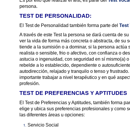
Es por ello que realizar el test, es parte del
Test Voca
persona.
TEST DE PERSONALIDAD:
El Test de Personalidad también forma parte del
Test
A través de este Test la persona se dará cuenta de su a
ver la vida de forma más concreta o abstracta, de su 
tiende a la sumisión o a dominar, si la persona actúa s
realista o sensible, frio o afectivo, con confianza o d
astucia o ingenuidad, con seguridad en sí mismo(a) o 
rebelde a lo establecido, dependiente o autosuficiente,
autodirección, relajado y tranquilo o tenso y frustrad
importante trabajar a nivel terapéutico y en qué asp
profesión.
TEST DE PREFERENCIAS Y APTITUDES
El Test de Preferencias y Aptitudes, también forma pa
elige y ubica sus preferencias profesionales y como 
las diferentes áreas u opciones:
Servicio Social