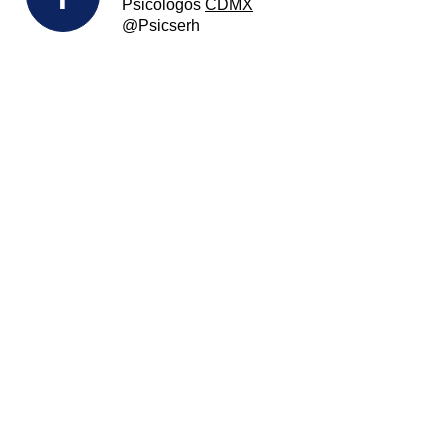
Psicólogos
CDMX
@Psicserh