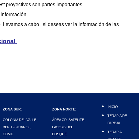
est proyectivos son partes importantes
 información.
 llevamos a cabo , si deseas ver la información de las
cional
INICIO
ZONA SUR:
ZONA NORTE:
TERAPIA DE
COLONIA DEL VALLE
ÁREA CD. SATÉLITE.
PAREJA
BENITO JUÁREZ,
PASEOS DEL
TERAPIA
CDMX
BOSQUE
INFANITL