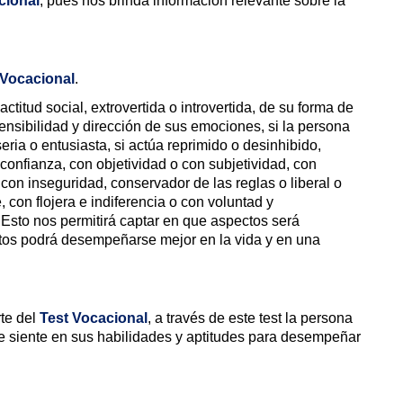
cional
, pues nos brinda información relevante sobre la
 Vocacional
.
ctitud social, extrovertida o introvertida, de su forma de
sensibilidad y dirección de sus emociones, si la persona
eria o entusiasta, si actúa reprimido o desinhibido,
esconfianza, con objetividad o con subjetividad, con
con inseguridad, conservador de las reglas o liberal o
 con flojera e indiferencia o con voluntad y
o. Esto nos permitirá captar en que aspectos será
ectos podrá desempeñarse mejor en la vida y en una
rte del
Test Vocacional
, a través de este test la persona
se siente en sus habilidades y aptitudes para desempeñar